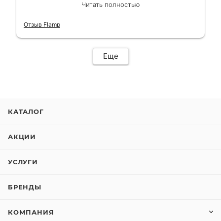
сделали в лучшем виде и в максимально
Читать полностью
короткий срок. Электросамокат на
гарантии, поэтому и обратился в этот
Отзыв Flamp
сервис. Езжу сейчас без проблем.
Еще
КАТАЛОГ
АКЦИИ
УСЛУГИ
БРЕНДЫ
КОМПАНИЯ