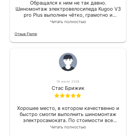
Обращался к ним не так давно.
Шиномонтаж электровелосипеда Kugoo V3
pro Plus выполнен чётко, грамотно и
квалифицированно. Всё сделано
Читать полностью
оперативно и в срок. Ну и взяли
приемлемо.
Отзыв Flamp
16 июля 2026
Стас Брижик
Хорошее место, в котором качественно и
быстро смогли выполнить шиномонтаж
электросамоката. По стоимости все
вышло вообще приемлемо хочу сказать.
Читать полностью
Так что могу порекомендовать.