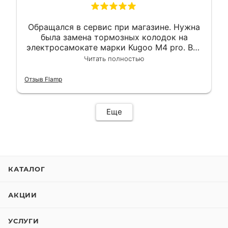
Обращался в сервис при магазине. Нужна
была замена тормозных колодок на
электросамокате марки Kugoo M4 pro. Всё
сделали в лучшем виде и в максимально
Читать полностью
короткий срок. Электросамокат на
гарантии, поэтому и обратился в этот
Отзыв Flamp
сервис. Езжу сейчас без проблем.
Еще
КАТАЛОГ
АКЦИИ
УСЛУГИ