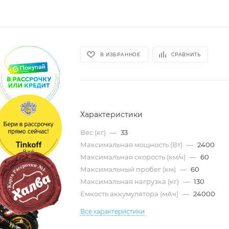
В ИЗБРАННОЕ
СРАВНИТЬ
Характеристики
Вес (кг)
—
33
Максимальная мощность (Вт)
—
2400
Максимальная скорость (км/ч)
—
60
Максимальный пробег (км)
—
60
Максимальная нагрузка (кг)
—
130
Емкость аккумулятора (мАч)
—
24000
Все характеристики