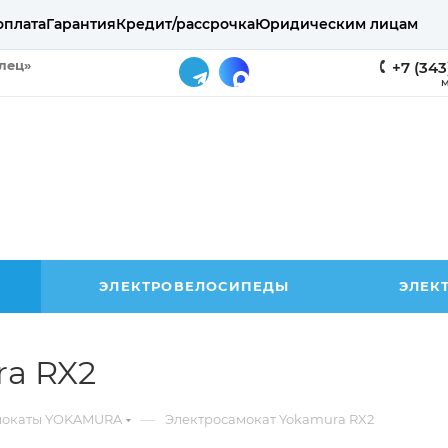
оплата
Гарантия
Кредит/рассрочка
Юридическим лицам
елец»
+7 (343
М
ЭЛЕКТРОВЕЛОСИПЕДЫ
ЭЛЕК
ra RX2
—
мокаты YOKAMURA
Электросамокат Yokamura RX2