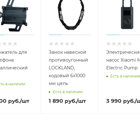
жатель для
Замок навесной
Электрически
ефона
противоугонный
насос Xiaomi M
аллический
LOCKLAND,
Electric Pump
кодовый 6х1000
Есть в наличии
мм цепь
ть в наличии
Есть в наличии
000
руб.
/шт
1 890
руб.
/шт
3 990
руб.
/