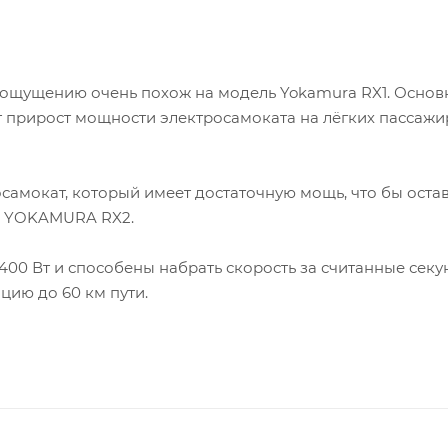
ущению очень похож на модель Yokamura RX1. Основно
т прирост мощности электросамоката на лёгких пассажир
окат, который имеет достаточную мощь, что бы остав
та YOKAMURA RX2.
00 Вт и способены набрать скорость за считанные секун
цию до 60 км пути.