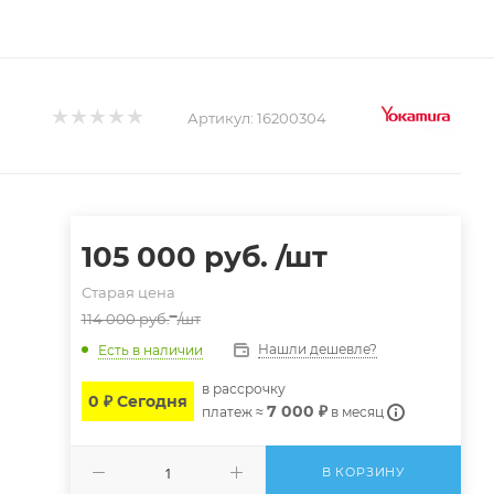
Артикул:
16200304
105 000
руб.
/шт
Старая цена
114 000
руб.
/шт
Нашли дешевле?
Есть в наличии
в расcрочку
0 ₽ Сегодня
7 000 ₽
платеж ≈
в месяц
В КОРЗИНУ