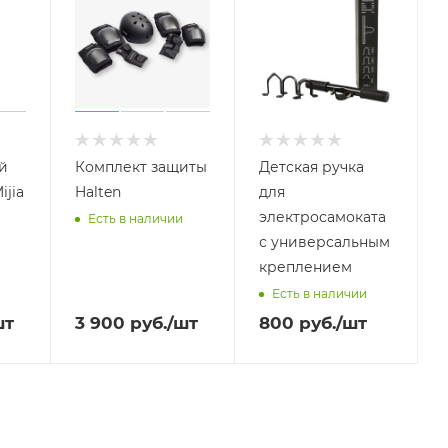
й
Комплект защиты
Детская ручка
ijia
Halten
для
электросамоката
Есть в наличии
с универсальным
креплением
Есть в наличии
шт
3 900
руб.
/шт
800
руб.
/шт