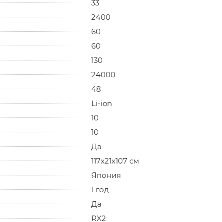
33
2400
60
60
130
24000
48
Li-ion
10
10
Да
117x21x107 см
Япония
1 год
Да
RX2