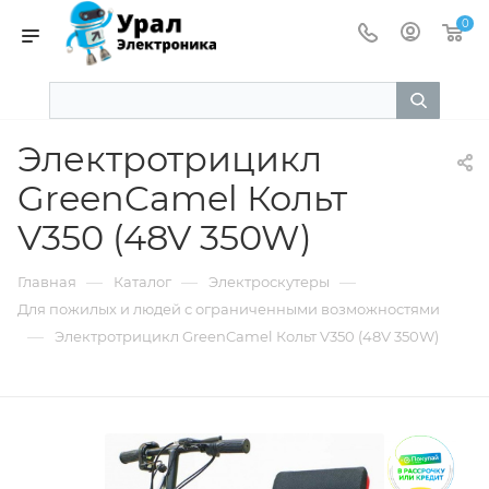
0
Электротрицикл
GreenCamel Кольт
V350 (48V 350W)
—
—
—
Главная
Каталог
Электроскутеры
Для пожилых и людей с ограниченными возможностями
—
Электротрицикл GreenCamel Кольт V350 (48V 350W)