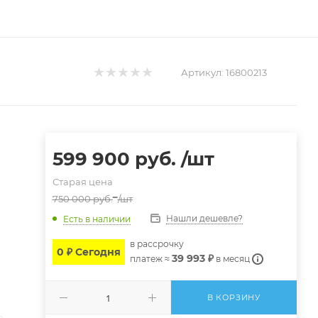
Артикул:
16800213
599 900
руб.
/шт
Старая цена
750 000
руб.
/шт
Нашли дешевле?
Есть в наличии
в расcрочку
0 ₽ Сегодня
39 993 ₽
платеж ≈
в месяц
В КОРЗИНУ