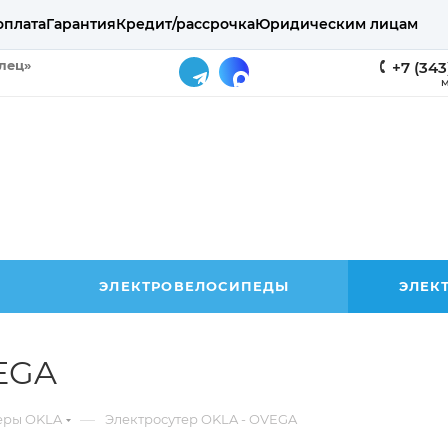
оплата
Гарантия
Кредит/рассрочка
Юридическим лицам
елец»
+7 (343
М
ЭЛЕКТРОВЕЛОСИПЕДЫ
ЭЛЕК
EGA
—
еры OKLA
Электросутер OKLA - OVEGA