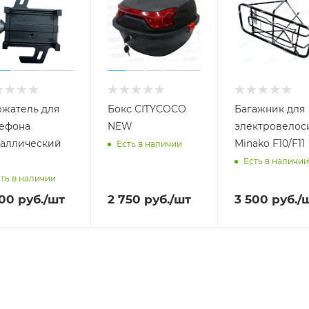
жатель для
Бокс CITYCOCO
Багажник для
ефона
NEW
электровелос
аллический
Minako F10/F11
Есть в наличии
Есть в наличии
ть в наличии
000
руб.
/шт
2 750
руб.
/шт
3 500
руб.
/