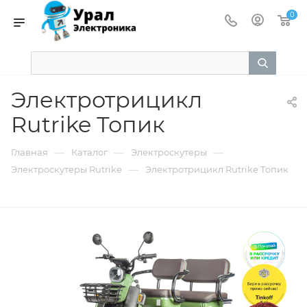
0
Электротрицикл
Rutrike Топик
—
—
—
Главная
Каталог
Электроскутеры
—
Электроскутеры Rutrike
Электротрицикл Rutrike Топик