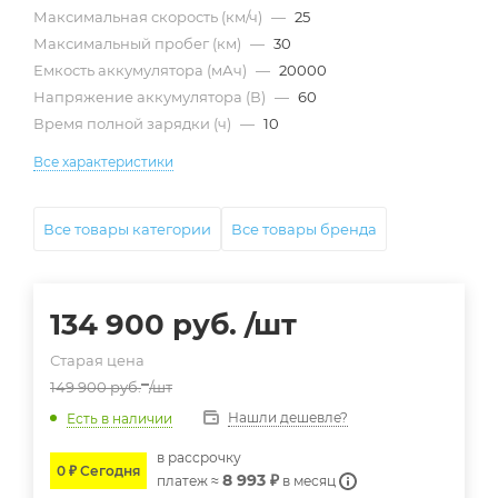
Максимальная скорость (км/ч)
—
25
Максимальный пробег (км)
—
30
Емкость аккумулятора (мАч)
—
20000
Напряжение аккумулятора (В)
—
60
Время полной зарядки (ч)
—
10
Все характеристики
Все товары категории
Все товары бренда
134 900
руб.
/шт
Старая цена
149 900
руб.
/шт
Нашли дешевле?
Есть в наличии
в расcрочку
0 ₽ Сегодня
8 993 ₽
платеж ≈
в месяц