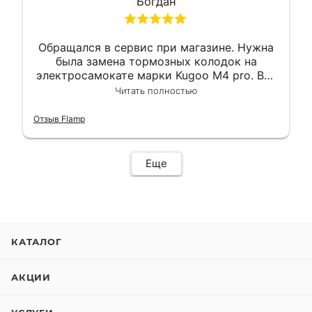
Богдан
Обращался в сервис при магазине. Нужна
была замена тормозных колодок на
электросамокате марки Kugoo M4 pro. Всё
сделали в лучшем виде и в максимально
Читать полностью
короткий срок. Электросамокат на
гарантии, поэтому и обратился в этот
Отзыв Flamp
сервис. Езжу сейчас без проблем.
Еще
КАТАЛОГ
АКЦИИ