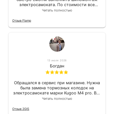
электросамоката. По стоимости все
вышло вообще приемлемо хочу сказать.
Читать полностью
Так что могу порекомендовать.
Отзыв Flamp
13 июля 2026
Богдан
Обращался в сервис при магазине. Нужна
была замена тормозных колодок на
электросамокате марки Kugoo M4 pro. Всё
сделали в лучшем виде и в максимально
Читать полностью
короткий срок. Электросамокат на
гарантии, поэтому и обратился в этот
Отзыв 2GIS
сервис. Езжу сейчас без проблем.