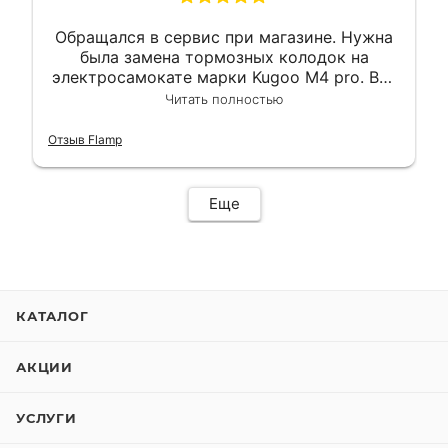
Обращался в сервис при магазине. Нужна
была замена тормозных колодок на
электросамокате марки Kugoo M4 pro. Всё
сделали в лучшем виде и в максимально
Читать полностью
короткий срок. Электросамокат на
гарантии, поэтому и обратился в этот
Отзыв Flamp
сервис. Езжу сейчас без проблем.
Еще
КАТАЛОГ
АКЦИИ
УСЛУГИ