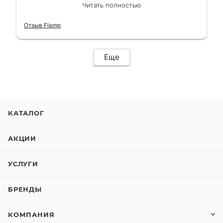
сделали в лучшем виде и в максимально
Читать полностью
короткий срок. Электросамокат на
гарантии, поэтому и обратился в этот
Отзыв Flamp
сервис. Езжу сейчас без проблем.
Еще
КАТАЛОГ
АКЦИИ
УСЛУГИ
БРЕНДЫ
КОМПАНИЯ