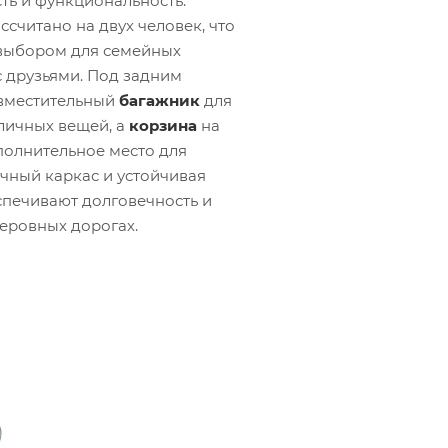
ть и функциональность.
считано на двух человек, что
 выбором для семейных
с друзьями. Под задним
вместительный
багажник
для
личных вещей, а
корзина
на
полнительное место для
чный каркас и устойчивая
спечивают долговечность и
неровных дорогах.