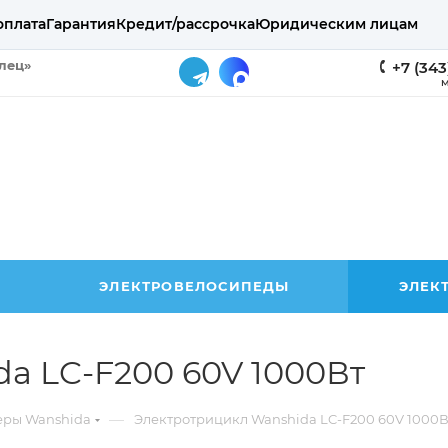
оплата
Гарантия
Кредит/рассрочка
Юридическим лицам
елец»
+7 (343
М
ЭЛЕКТРОВЕЛОСИПЕДЫ
ЭЛЕК
a LC-F200 60V 1000Вт
—
еры Wanshida
Электротрицикл Wanshida LC-F200 60V 1000В