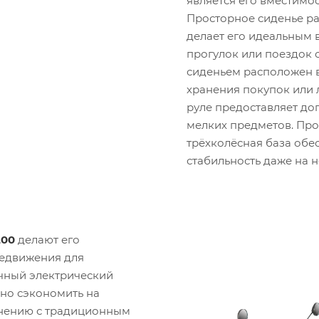
является его вместимос
Просторное сиденье рас
делает его идеальным
прогулок или поездок 
сиденьем расположен 
хранения покупок или 
руле предоставляет до
мелких предметов. Про
трёхколёсная база обе
стабильность даже на 
й
200
делают его
едвижения для
чный электрический
ьно сэкономить на
внению с традиционным