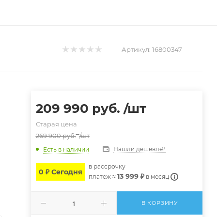
Артикул:
16800347
209 990
руб.
/шт
Старая цена
269 900
руб.
/шт
Нашли дешевле?
Есть в наличии
в расcрочку
0 ₽ Сегодня
13 999 ₽
платеж ≈
в месяц
В КОРЗИНУ