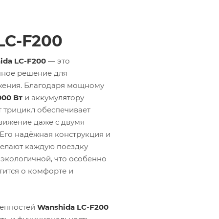
LC-F200
ida LC-F200
— это
чное решение для
ения. Благодаря мощному
000 Вт
и аккумулятору
от трицикл обеспечивает
вижение даже с двумя
 Его надёжная конструкция и
елают каждую поездку
 экологичной, что особенно
отится о комфорте и
бенностей
Wanshida LC-F200