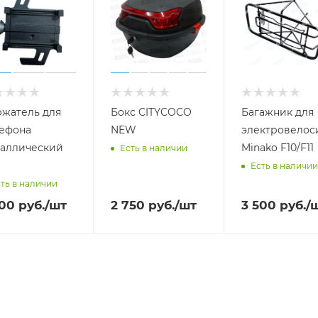
жатель для
Бокс CITYCOCO
Багажник для
ефона
NEW
электровелос
аллический
Minako F10/F11
Есть в наличии
Есть в наличии
ть в наличии
000
руб.
/шт
2 750
руб.
/шт
3 500
руб.
/