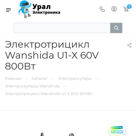
0
Электротрицикл
Wanshida U1-X 60V
800Вт
—
—
—
Главная
Каталог
Электроскутеры
—
Электроскутеры Wanshida
Электротрицикл Wanshida U1-X 60V 800Вт