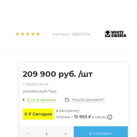
Артикул:
16800164
209 900
руб.
/шт
Старая цена
245 900
руб.
/шт
Нашли дешевле?
Есть в наличии
в расcрочку
0 ₽ Сегодня
13 993 ₽
платеж ≈
в месяц
В КОРЗИНУ