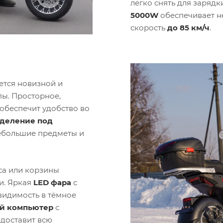
легко снять для заряд
5000W
обеспечивает н
скорость
до 85 км/ч
.
ется новизной и
пы. Просторное,
обеспечит удобство во
тделение под
ебольшие предметы и
са или корзины
и. Яркая
LED фара
с
видимость в тёмное
ой компьютер
с
доставит всю