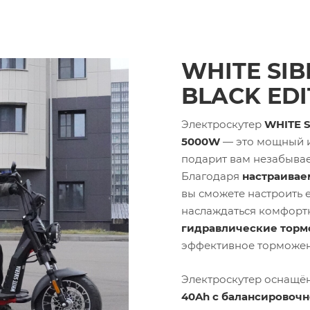
WHITE SIB
BLACK EDI
Электроскутер
WHITE S
5000W
— это мощный и
подарит вам незабывае
Благодаря
настраивае
вы сможете настроить 
наслаждаться комфорт
гидравлические торм
эффективное торможен
Электроскутер оснащё
40Ah с балансировочн