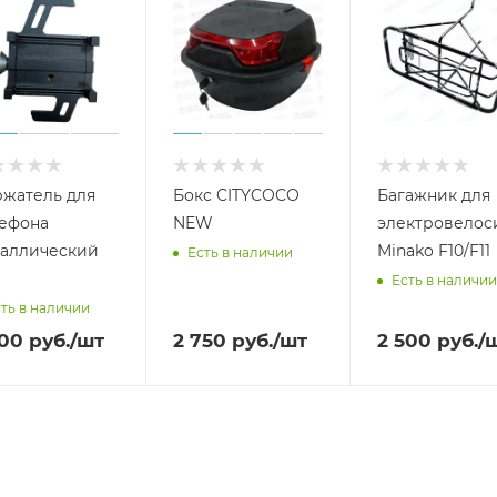
жатель для
Бокс CITYCOCO
Багажник для
ефона
NEW
электровелос
аллический
Minako F10/F11
Есть в наличии
Есть в наличии
ть в наличии
000
руб.
/шт
2 750
руб.
/шт
2 500
руб.
/