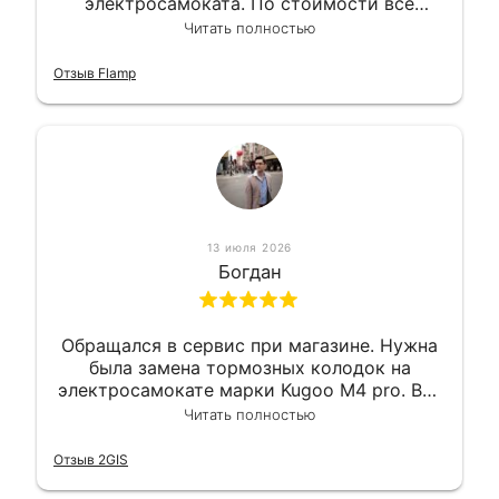
электросамоката. По стоимости все
вышло вообще приемлемо хочу сказать.
Читать полностью
Так что могу порекомендовать.
Отзыв Flamp
13 июля 2026
Богдан
Обращался в сервис при магазине. Нужна
была замена тормозных колодок на
электросамокате марки Kugoo M4 pro. Всё
сделали в лучшем виде и в максимально
Читать полностью
короткий срок. Электросамокат на
гарантии, поэтому и обратился в этот
Отзыв 2GIS
сервис. Езжу сейчас без проблем.