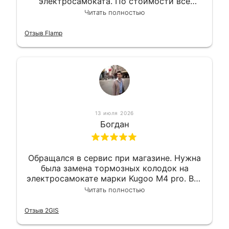
электросамоката. По стоимости все
вышло вообще приемлемо хочу сказать.
Читать полностью
Так что могу порекомендовать.
Отзыв Flamp
13 июля 2026
Богдан
Обращался в сервис при магазине. Нужна
была замена тормозных колодок на
электросамокате марки Kugoo M4 pro. Всё
сделали в лучшем виде и в максимально
Читать полностью
короткий срок. Электросамокат на
гарантии, поэтому и обратился в этот
Отзыв 2GIS
сервис. Езжу сейчас без проблем.