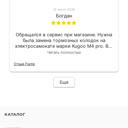
13 июля 2026
Богдан
Обращался в сервис при магазине. Нужна
была замена тормозных колодок на
электросамокате марки Kugoo M4 pro. Всё
сделали в лучшем виде и в максимально
Читать полностью
короткий срок. Электросамокат на
гарантии, поэтому и обратился в этот
Отзыв Flamp
сервис. Езжу сейчас без проблем.
Еще
КАТАЛОГ