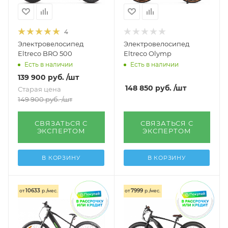
4
Электровелосипед
Электровелосипед
Eltreco BRO 500
Eltreco Olymp
Есть в наличии
Есть в наличии
139 900
руб.
/шт
148 850
руб.
/шт
Старая цена
149 900
руб.
/шт
СВЯЗАТЬСЯ С
СВЯЗАТЬСЯ С
ЭКСПЕРТОМ
ЭКСПЕРТОМ
В КОРЗИНУ
В КОРЗИНУ
10633
7999
от
р./мес.
от
р./мес.