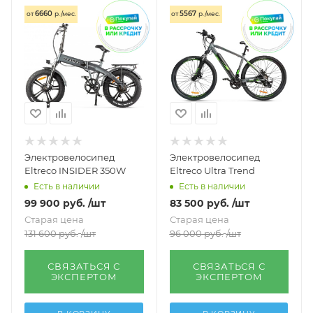
6660
5567
от
р./мес.
от
р./мес.
Электровелосипед
Электровелосипед
Eltreco INSIDER 350W
Eltreco Ultra Trend
Есть в наличии
Есть в наличии
99 900
руб.
/шт
83 500
руб.
/шт
Старая цена
Старая цена
131 600
руб.
/шт
96 000
руб.
/шт
СВЯЗАТЬСЯ С
СВЯЗАТЬСЯ С
ЭКСПЕРТОМ
ЭКСПЕРТОМ