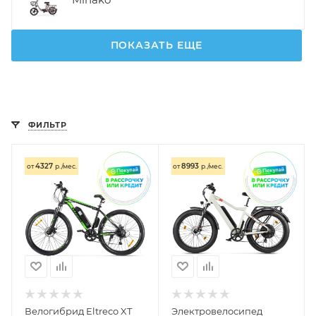
ПОКАЗАТЬ ЕЩЕ
ФИЛЬТР
4327
8993
от
р./мес.
от
р./мес.
Велогибрид Eltreco XT
Электровелосипед