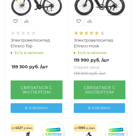
5
Электровелосипед
Электровелосипед
Eltreco Top
Eltreco Hook
Есть в наличии
Есть в наличии
119 990
руб.
/шт
159 500
руб.
/шт
Старая цена
139 900
руб.
/шт
СВЯЗАТЬСЯ С
СВЯЗАТЬСЯ С
ЭКСПЕРТОМ
ЭКСПЕРТОМ
В КОРЗИНУ
В КОРЗИНУ
4527
3993
от
р./мес.
от
р./мес.