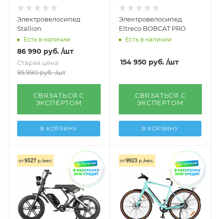
Электровелосипед
Электровелосипед
Stallion
Eltreco BOBCAT PRO
Есть в наличии
Есть в наличии
86 990
руб.
/шт
154 950
руб.
/шт
Старая цена
95 990
руб.
/шт
СВЯЗАТЬСЯ С
СВЯЗАТЬСЯ С
ЭКСПЕРТОМ
ЭКСПЕРТОМ
В КОРЗИНУ
В КОРЗИНУ
9327
9923
от
р./мес.
от
р./мес.