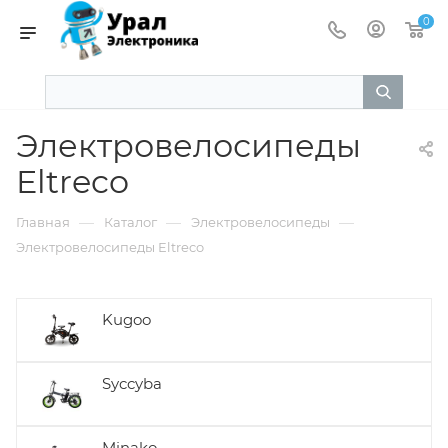
0
Электровелосипеды
Eltreco
—
—
—
Главная
Каталог
Электровелосипеды
Электровелосипеды Eltreco
Kugoo
Syccyba
Minako