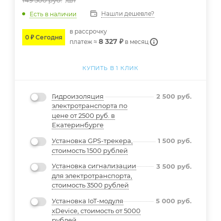
149 500
руб.
/шт
Нашли дешевле?
Есть в наличии
в расcрочку
0 ₽ Сегодня
8 327 ₽
платеж ≈
в месяц
КУПИТЬ В 1 КЛИК
Гидроизоляция
2 500
руб.
электротранспорта по
цене от 2500 руб. в
Екатеринбурге
Установка GPS-трекера,
1 500
руб.
стоимость 1500 рублей
Установка сигнализации
3 500
руб.
для электротранспорта,
стоимость 3500 рублей
Установка IoT-модуля
5 000
руб.
xDevice, стоимость от 5000
рублей