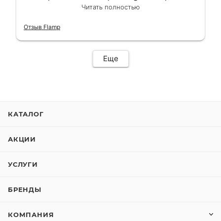
сделали в лучшем виде и в максимально
Читать полностью
короткий срок. Электросамокат на
гарантии, поэтому и обратился в этот
Отзыв Flamp
сервис. Езжу сейчас без проблем.
Еще
КАТАЛОГ
АКЦИИ
УСЛУГИ
БРЕНДЫ
КОМПАНИЯ