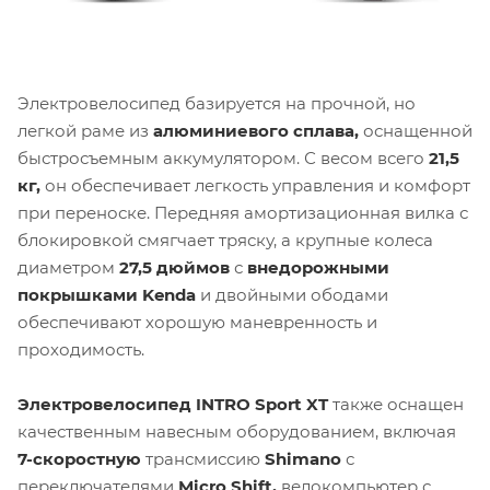
Электровелосипед базируется на прочной, но
легкой раме из
алюминиевого сплава,
оснащенной
быстросъемным аккумулятором. С весом всего
21,5
кг,
он обеспечивает легкость управления и комфорт
при переноске. Передняя амортизационная вилка с
блокировкой смягчает тряску, а крупные колеса
диаметром
27,5 дюймов
с
внедорожными
покрышками Kenda
и двойными ободами
обеспечивают хорошую маневренность и
проходимость.
Электровелосипед INTRO Sport XT
также оснащен
качественным навесным оборудованием, включая
7-скоростную
трансмиссию
Shimano
с
переключателями
Micro Shift,
велокомпьютер с