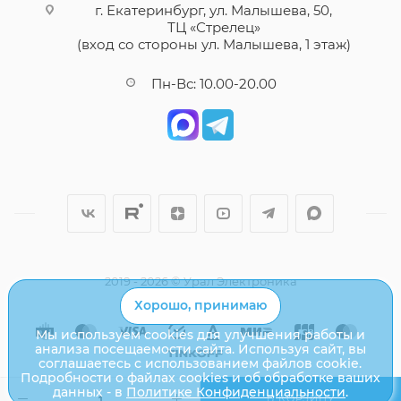
г. Екатеринбург, ул. Малышева, 50,
ТЦ «Стрелец»
(вход со стороны ул. Малышева, 1 этаж)
Пн-Вс: 10.00-20.00
2019 - 2026 © Урал Электроника
Хорошо, принимаю
Мы используем cookies для улучшения работы и
анализа посещаемости сайта. Используя сайт, вы
соглашаетесь с использованием файлов cookie.
Подробности о файлах cookies и об обработке ваших
данных - в
Политике Конфиденциальности
.
В КОРЗИНУ