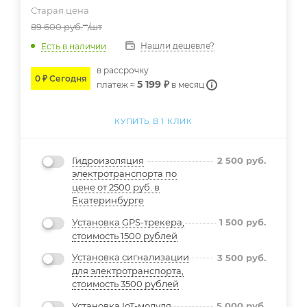
Старая цена
89 600
руб.
/шт
Нашли дешевле?
Есть в наличии
в расcрочку
0 ₽ Сегодня
5 199 ₽
платеж ≈
в месяц
КУПИТЬ В 1 КЛИК
Гидроизоляция
2 500
руб.
электротранспорта по
цене от 2500 руб. в
Екатеринбурге
Установка GPS-трекера,
1 500
руб.
стоимость 1500 рублей
Установка сигнализации
3 500
руб.
для электротранспорта,
стоимость 3500 рублей
Установка IoT-модуля
5 000
руб.