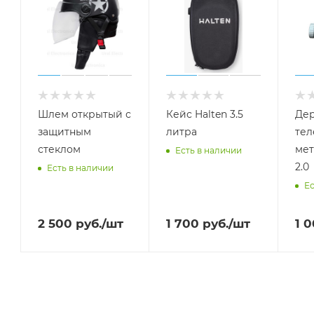
Шлем открытый с
Кейс Halten 3.5
Дер
защитным
литра
тел
стеклом
мет
Есть в наличии
2.0
Есть в наличии
Ес
2 500
руб.
/шт
1 700
руб.
/шт
1 