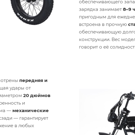
обеспечивающего запа
зарядка занимает
8–9 
пригодным для ежедне
встроена в прочную
ст
обеспечивающую долго
конструкции. Вес моде
говорит о её солидност
мотрены
передняя и
щая удары от
диаметром
20 дюймов
ренность и
ема —
механические
сзади — гарантирует
жение в любых