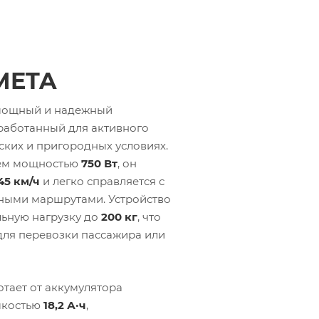
META
мощный и надежный
работанный для активного
ских и пригородных условиях.
ем мощностью
750 Вт
, он
45 км/ч
и легко справляется с
ными маршрутами. Устройство
ьную нагрузку до
200 кг
, что
для перевозки пассажира или
тает от аккумулятора
мкостью
18,2 А·ч
,