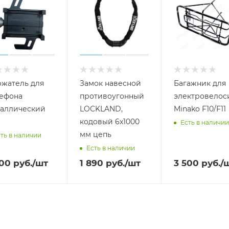
жатель для
Замок навесной
Багажник для
ефона
противоугонный
электровелос
аллический
LOCKLAND,
Minako F10/F11
кодовый 6х1000
Есть в наличии
мм цепь
ть в наличии
Есть в наличии
000
руб.
/шт
1 890
руб.
/шт
3 500
руб.
/