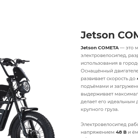
Jetson CO
Jetson COMETA
— это 
электровелосипед, раз
использования в город
Оснащённый двигател
развивает скорость до
подъёмами и загружен
выдерживает максимал
делает его идеальным 
крупного груза.
Электровелосипед рабо
напряжением
48 В
и ё