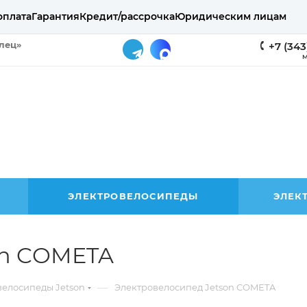
оплата
Гарантия
Кредит/рассрочка
Юридическим лицам
елец»
+7 (343
М
ЭЛЕКТРОВЕЛОСИПЕДЫ
ЭЛЕК
on COMETA
—
велосипеды Jetson
Электровелосипед Jetson COMETA