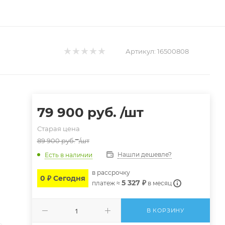
Артикул:
16500808
79 900
руб.
/шт
Старая цена
89 900
руб.
/шт
Нашли дешевле?
Есть в наличии
в расcрочку
0 ₽ Сегодня
5 327 ₽
платеж ≈
в месяц
В КОРЗИНУ