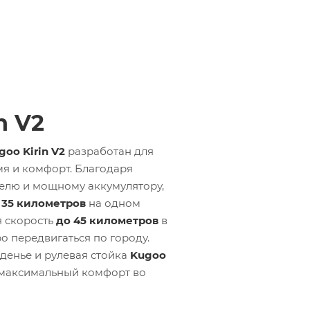
n V2
oo Kirin V2
разработан для
емя и комфорт. Благодаря
елю и мощному аккумулятору,
 35 километров
на одном
я скорость
до 45 километров
в
о передвигаться по городу.
иденье и рулевая стойка
Kugoo
максимальный комфорт во