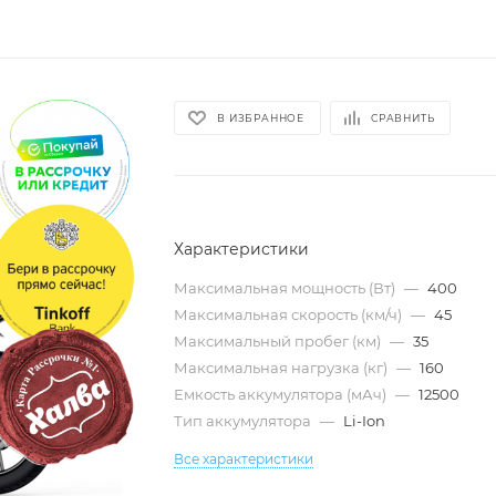
В ИЗБРАННОЕ
СРАВНИТЬ
Характеристики
Максимальная мощность (Вт)
—
400
Максимальная скорость (км/ч)
—
45
Максимальный пробег (км)
—
35
Максимальная нагрузка (кг)
—
160
Емкость аккумулятора (мАч)
—
12500
Тип аккумулятора
—
Li-Ion
Все характеристики