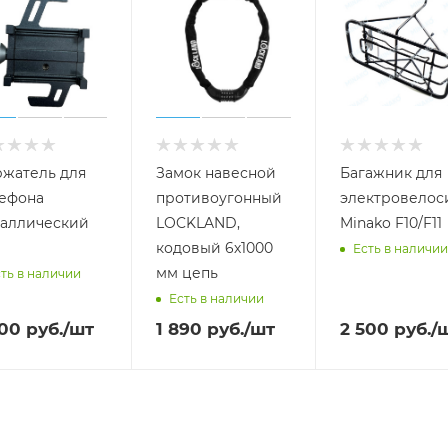
жатель для
Замок навесной
Багажник для
ефона
противоугонный
электровелос
аллический
LOCKLAND,
Minako F10/F11
кодовый 6х1000
Есть в наличии
мм цепь
ть в наличии
Есть в наличии
000
руб.
/шт
1 890
руб.
/шт
2 500
руб.
/