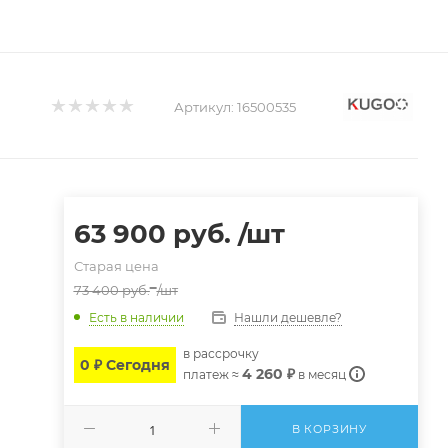
Артикул:
16500535
63 900
руб.
/шт
Старая цена
73 400
руб.
/шт
Нашли дешевле?
Есть в наличии
в расcрочку
0 ₽ Сегодня
4 260 ₽
платеж ≈
в месяц
В КОРЗИНУ