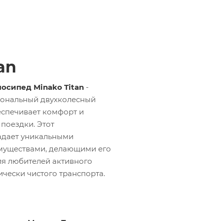
an
осипед Minako Titan
-
ональный двухколесный
еспечивает комфорт и
поездки. Этот
адает уникальными
муществами, делающими его
я любителей активного
ически чистого транспорта.