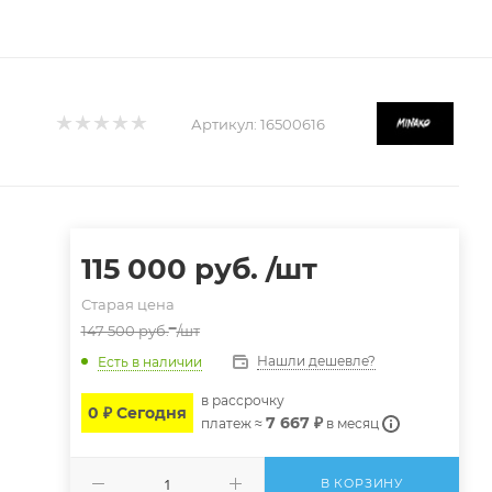
Артикул:
16500616
115 000
руб.
/шт
Старая цена
147 500
руб.
/шт
Нашли дешевле?
Есть в наличии
в расcрочку
0 ₽ Сегодня
7 667 ₽
платеж ≈
в месяц
В КОРЗИНУ