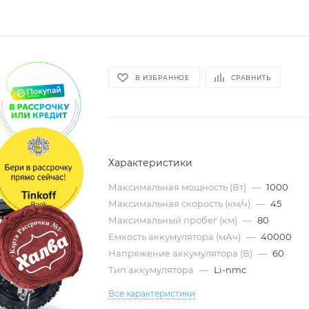
В ИЗБРАННОЕ
СРАВНИТЬ
Характеристики
Максимальная мощность (Вт)
—
1000
Максимальная скорость (км/ч)
—
45
Максимальный пробег (км)
—
80
Емкость аккумулятора (мАч)
—
40000
Напряжение аккумулятора (В)
—
60
Тип аккумулятора
—
Li-nmc
Все характеристики