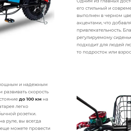
Одним из главных дос
его стильный и соврем
выполнен в черном цве
акцентами, что добавл
привлекательность. Бл
регулируемому сиденью
подходит для людей лю
то подросток или взро
мощным и надежным
 развивать скорость
сстояние
до 100 км
на
атарея легко
бычной розетки.
а руле, вы всегда
и еще можете провести