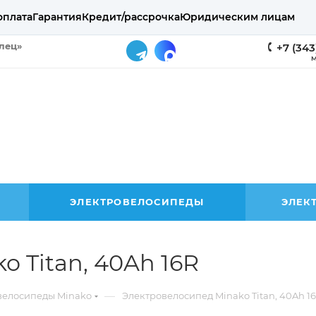
оплата
Гарантия
Кредит/рассрочка
Юридическим лицам
елец»
+7 (343
М
ЭЛЕКТРОВЕЛОСИПЕДЫ
ЭЛЕК
 Titan, 40Ah 16R
—
велосипеды Minako
Электровелосипед Minako Titan, 40Ah 1