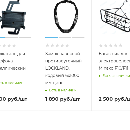
жатель для
Замок навесной
Багажник для
ефона
противоугонный
электровелос
аллический
LOCKLAND,
Minako F10/F11
кодовый 6х1000
Есть в наличии
мм цепь
ть в наличии
Есть в наличии
000
руб.
/шт
1 890
руб.
/шт
2 500
руб.
/