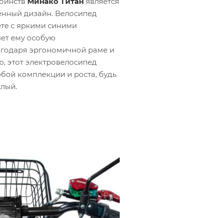
тоинств
Минако Титан
является
енный дизайн. Велосипед
те с яркими синими
яет ему особую
агодаря эргономичной раме и
, этот электровелосипед
бой комплекции и роста, будь
слый.