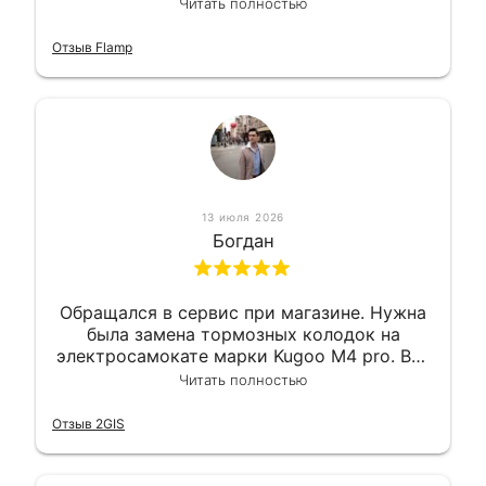
вышло вообще приемлемо хочу сказать.
Читать полностью
Так что могу порекомендовать.
Отзыв Flamp
13 июля 2026
Богдан
Обращался в сервис при магазине. Нужна
была замена тормозных колодок на
электросамокате марки Kugoo M4 pro. Всё
сделали в лучшем виде и в максимально
Читать полностью
короткий срок. Электросамокат на
гарантии, поэтому и обратился в этот
Отзыв 2GIS
сервис. Езжу сейчас без проблем.