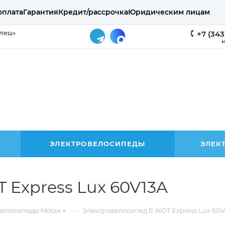
оплата
Гарантия
Кредит/рассрочка
Юридическим лицам
елец»
+7 (343
М
ЭЛЕКТРОВЕЛОСИПЕДЫ
ЭЛЕК
 Express Lux 60V13A
—
велосипеды Motax
Электровелосипед E-NOT Express Lux 60V