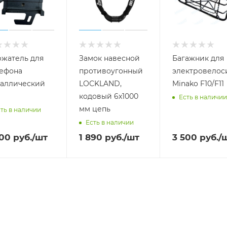
жатель для
Замок навесной
Багажник для
ефона
противоугонный
электровелос
аллический
LOCKLAND,
Minako F10/F11
кодовый 6х1000
Есть в наличии
мм цепь
ть в наличии
Есть в наличии
000
руб.
/шт
1 890
руб.
/шт
3 500
руб.
/