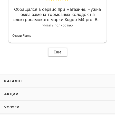
Обращался в сервис при магазине. Нужна
была замена тормозных колодок на
электросамокате марки Kugoo M4 pro. Всё
сделали в лучшем виде и в максимально
Читать полностью
короткий срок. Электросамокат на
гарантии, поэтому и обратился в этот
Отзыв Flamp
сервис. Езжу сейчас без проблем.
Еще
КАТАЛОГ
АКЦИИ
УСЛУГИ