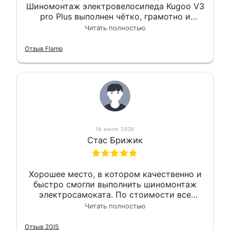
Шиномонтаж электровелосипеда Kugoo V3
pro Plus выполнен чётко, грамотно и
квалифицированно. Всё сделано
Читать полностью
оперативно и в срок. Ну и взяли
приемлемо.
Отзыв Flamp
16 июля 2026
Стас Брижик
Хорошее место, в котором качественно и
быстро смогли выполнить шиномонтаж
электросамоката. По стоимости все
вышло вообще приемлемо хочу сказать.
Читать полностью
Так что могу порекомендовать.
Отзыв 2GIS