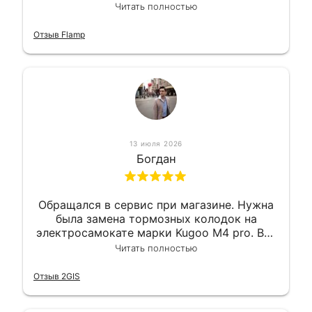
вышло вообще приемлемо хочу сказать.
Читать полностью
Так что могу порекомендовать.
Отзыв Flamp
13 июля 2026
Богдан
Обращался в сервис при магазине. Нужна
была замена тормозных колодок на
электросамокате марки Kugoo M4 pro. Всё
сделали в лучшем виде и в максимально
Читать полностью
короткий срок. Электросамокат на
гарантии, поэтому и обратился в этот
Отзыв 2GIS
сервис. Езжу сейчас без проблем.