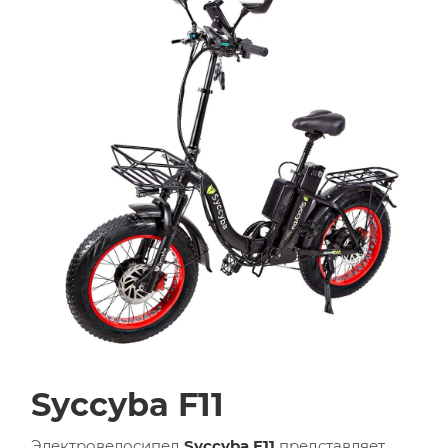
Syccyba F11
Электровелосипед
Syccyba F11
представляет