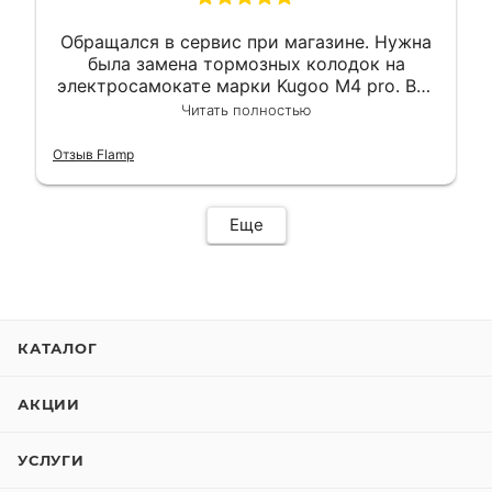
Обращался в сервис при магазине. Нужна
была замена тормозных колодок на
электросамокате марки Kugoo M4 pro. Всё
сделали в лучшем виде и в максимально
Читать полностью
короткий срок. Электросамокат на
гарантии, поэтому и обратился в этот
Отзыв Flamp
сервис. Езжу сейчас без проблем.
Еще
КАТАЛОГ
АКЦИИ
УСЛУГИ