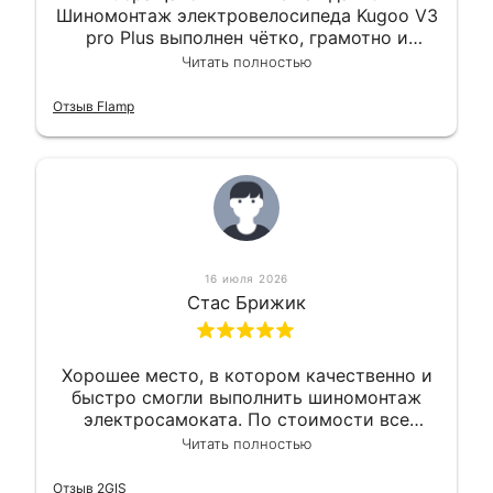
Шиномонтаж электровелосипеда Kugoo V3
pro Plus выполнен чётко, грамотно и
квалифицированно. Всё сделано
Читать полностью
оперативно и в срок. Ну и взяли
приемлемо.
Отзыв Flamp
16 июля 2026
Стас Брижик
Хорошее место, в котором качественно и
быстро смогли выполнить шиномонтаж
электросамоката. По стоимости все
вышло вообще приемлемо хочу сказать.
Читать полностью
Так что могу порекомендовать.
Отзыв 2GIS