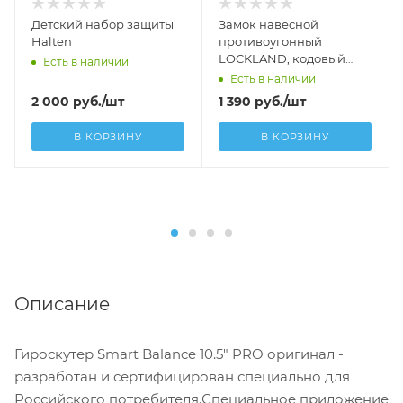
Детский набор защиты
Замок навесной
Halten
противоугонный
LOCKLAND, кодовый
Есть в наличии
12х1000 мм
Есть в наличии
2 000
руб.
/шт
1 390
руб.
/шт
В КОРЗИНУ
В КОРЗИНУ
Описание
Гироскутер Smart Balance 10.5" PRO оригинал -
разработан и сертифицирован специально для
Российского потребителя.Специальное приложение