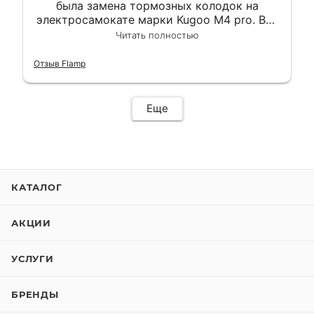
была замена тормозных колодок на
электросамокате марки Kugoo M4 pro. Всё
сделали в лучшем виде и в максимально
Читать полностью
короткий срок. Электросамокат на
гарантии, поэтому и обратился в этот
Отзыв Flamp
сервис. Езжу сейчас без проблем.
Еще
КАТАЛОГ
АКЦИИ
УСЛУГИ
БРЕНДЫ