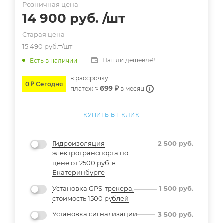
Розничная цена
14 900
руб.
/шт
Старая цена
15 490
руб.
/шт
Нашли дешевле?
Есть в наличии
в расcрочку
0 ₽ Сегодня
699 ₽
платеж ≈
в месяц
КУПИТЬ В 1 КЛИК
Гидроизоляция
2 500
руб.
электротранспорта по
цене от 2500 руб. в
Екатеринбурге
Установка GPS-трекера,
1 500
руб.
стоимость 1500 рублей
Установка сигнализации
3 500
руб.