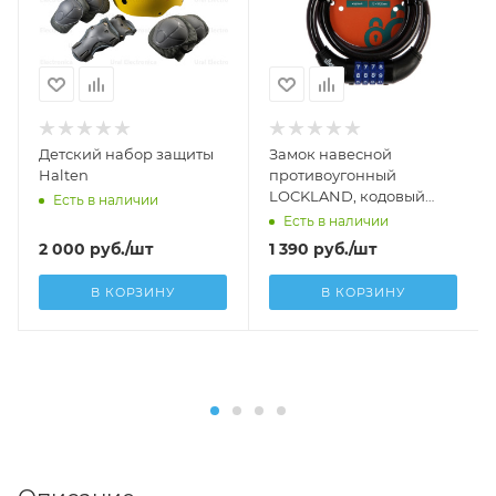
Детский набор защиты
Замок навесной
Halten
противоугонный
LOCKLAND, кодовый
Есть в наличии
12х1000 мм
Есть в наличии
2 000
руб.
/шт
1 390
руб.
/шт
В КОРЗИНУ
В КОРЗИНУ