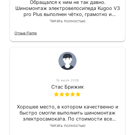
Обращался к ним не так давно.
Шиномонтаж электровелосипеда Kugoo V3
pro Plus выполнен чётко, грамотно и
квалифицированно. Всё сделано
Читать полностью
оперативно и в срок. Ну и взяли
приемлемо.
Отзыв Flamp
16 июля 2026
Стас Брижик
Хорошее место, в котором качественно и
быстро смогли выполнить шиномонтаж
электросамоката. По стоимости все
вышло вообще приемлемо хочу сказать.
Читать полностью
Так что могу порекомендовать.