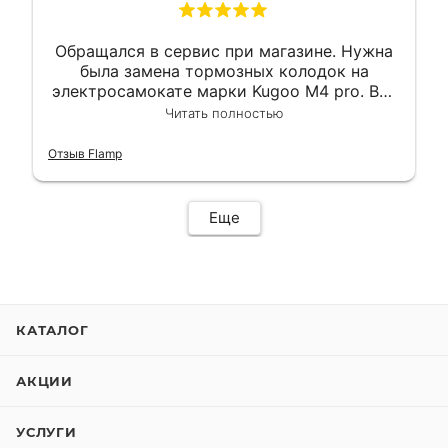
Обращался в сервис при магазине. Нужна
была замена тормозных колодок на
электросамокате марки Kugoo M4 pro. Всё
сделали в лучшем виде и в максимально
Читать полностью
короткий срок. Электросамокат на
гарантии, поэтому и обратился в этот
Отзыв Flamp
сервис. Езжу сейчас без проблем.
Еще
КАТАЛОГ
АКЦИИ
УСЛУГИ