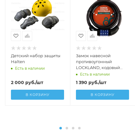
Детский набор защиты
Замок навесной
Halten
противоугонный
LOCKLAND, кодовый
Есть в наличии
12х1000 мм
Есть в наличии
2 000
руб.
/шт
1 390
руб.
/шт
В КОРЗИНУ
В КОРЗИНУ