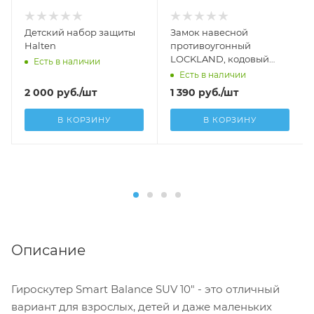
Детский набор защиты
Замок навесной
Halten
противоугонный
LOCKLAND, кодовый
Есть в наличии
12х1000 мм
Есть в наличии
2 000
руб.
/шт
1 390
руб.
/шт
В КОРЗИНУ
В КОРЗИНУ
Описание
Гироскутер Smart Balance SUV 10" - это отличный
вариант для взрослых, детей и даже маленьких