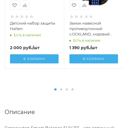
Детский набор защиты
Замок навесной
Halten
противоугонный
LOCKLAND, кодовый
Есть в наличии
12х1000 мм
Есть в наличии
2 000
руб.
/шт
1 390
руб.
/шт
В КОРЗИНУ
В КОРЗИНУ
Описание
Гироскутер Smart Balance SUV 10" - это отличный