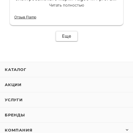
сделали в лучшем виде и в максимально
Читать полностью
короткий срок. Электросамокат на
гарантии, поэтому и обратился в этот
Отзыв Flamp
сервис. Езжу сейчас без проблем.
Еще
КАТАЛОГ
АКЦИИ
УСЛУГИ
БРЕНДЫ
КОМПАНИЯ