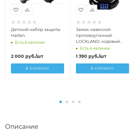
Детский набор защиты
Замок навесной
Halten
противоугонный
LOCKLAND, кодовый
Есть в наличии
12х1000 мм
Есть в наличии
2 000
руб.
/шт
1 390
руб.
/шт
В КОРЗИНУ
В КОРЗИНУ
Описание