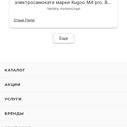
электросамокате марки Kugoo M4 pro. Всё
сделали в лучшем виде и в максимально
Читать полностью
короткий срок. Электросамокат на
гарантии, поэтому и обратился в этот
Отзыв Flamp
сервис. Езжу сейчас без проблем.
Еще
КАТАЛОГ
АКЦИИ
УСЛУГИ
БРЕНДЫ