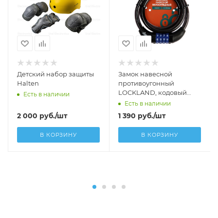
Детский набор защиты
Замок навесной
Halten
противоугонный
LOCKLAND, кодовый
Есть в наличии
12х1000 мм
Есть в наличии
2 000
руб.
/шт
1 390
руб.
/шт
В КОРЗИНУ
В КОРЗИНУ