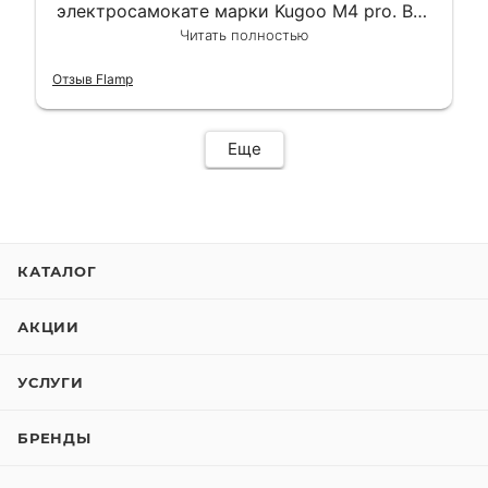
электросамокате марки Kugoo M4 pro. Всё
сделали в лучшем виде и в максимально
Читать полностью
короткий срок. Электросамокат на
гарантии, поэтому и обратился в этот
Отзыв Flamp
сервис. Езжу сейчас без проблем.
Еще
КАТАЛОГ
АКЦИИ
УСЛУГИ
БРЕНДЫ