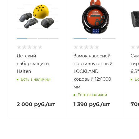
Детский
Замок навесной
Сум
набор защиты
противоугонный
гир
Halten
LOCKLAND,
6,5''
кодовый 12х1000
Есть в наличии
Ес
мм
Есть в наличии
2 000
руб.
/шт
1 390
руб.
/шт
70