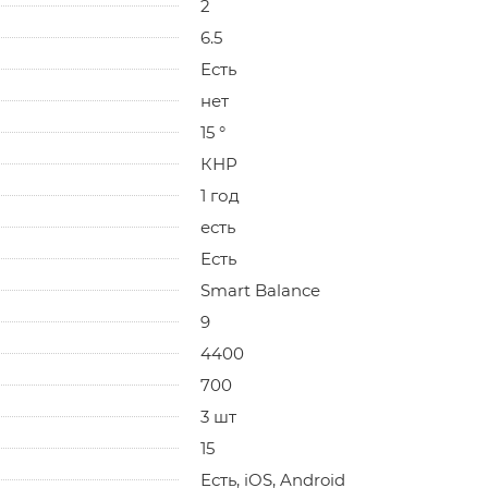
2
6.5
Есть
нет
15 °
КНР
1 год
есть
Есть
Smart Balance
9
4400
700
3 шт
15
Есть, iOS, Android