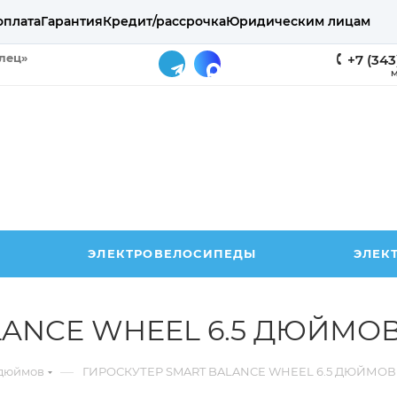
оплата
Гарантия
Кредит/рассрочка
Юридическим лицам
елец»
+7 (343
М
ЭЛЕКТРОВЕЛОСИПЕДЫ
ЭЛЕК
LANCE WHEEL 6.5 ДЮЙМО
—
 дюймов
ГИРОСКУТЕР SMART BALANCE WHEEL 6.5 ДЮЙМО