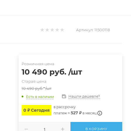
Артикул:
11500118
Розничная цена
10 490
руб.
/шт
Старая цена
10 490
руб.
/шт
Нашли дешевле?
Есть в наличии
в расcрочку
0 ₽ Сегодня
527 ₽
платеж ≈
в месяц
В КОРЗИНУ