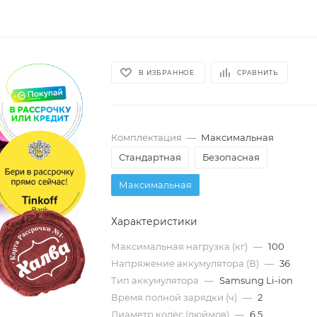
В ИЗБРАННОЕ
СРАВНИТЬ
Комплектация
—
Максимальная
Стандартная
Безопасная
Максимальная
Характеристики
Максимальная нагрузка (кг)
—
100
Напряжение аккумулятора (В)
—
36
Тип аккумулятора
—
Samsung Li-ion
Время полной зарядки (ч)
—
2
Диаметр колёс (дюймов)
—
6.5