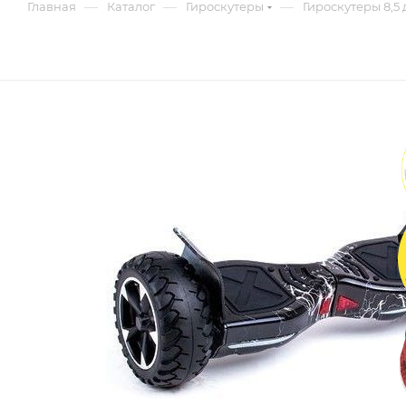
—
—
—
Главная
Каталог
Гироскутеры
Гироскутеры 8,5