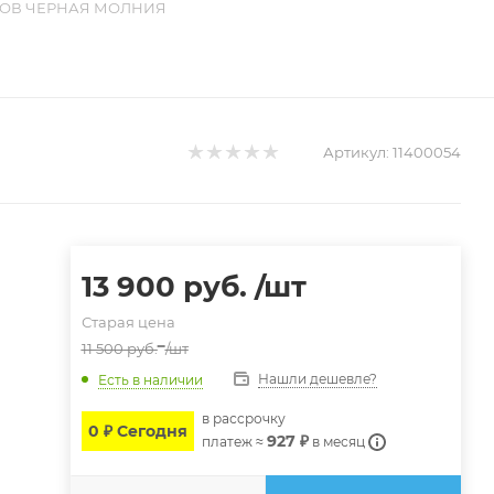
ЙМОВ ЧЕРНАЯ МОЛНИЯ
Артикул:
11400054
13 900
руб.
/шт
Старая цена
11 500
руб.
/шт
Нашли дешевле?
Есть в наличии
в расcрочку
0 ₽ Сегодня
927 ₽
платеж ≈
в месяц