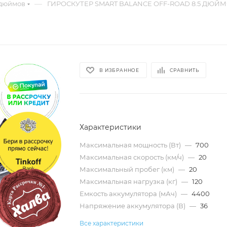
—
 дюймов
ГИРОСКУТЕР SMART BALANCE OFF-ROAD 8.5 ДЮ
В ИЗБРАННОЕ
СРАВНИТЬ
Характеристики
Максимальная мощность (Вт)
—
700
Максимальная скорость (км/ч)
—
20
Максимальный пробег (км)
—
20
Максимальная нагрузка (кг)
—
120
Емкость аккумулятора (мАч)
—
4400
Напряжение аккумулятора (В)
—
36
Все характеристики