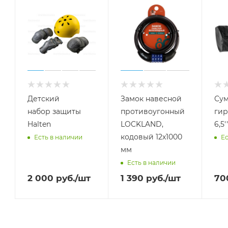
Детский
Замок навесной
Сум
набор защиты
противоугонный
гир
Halten
LOCKLAND,
6,5''
кодовый 12х1000
Есть в наличии
Ес
мм
Есть в наличии
2 000
руб.
/шт
1 390
руб.
/шт
70