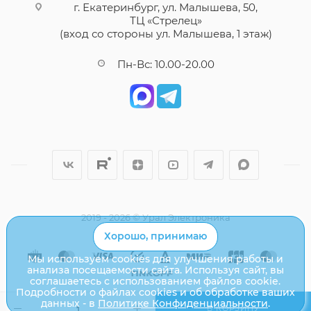
г. Екатеринбург, ул. Малышева, 50,
ТЦ «Стрелец»
(вход со стороны ул. Малышева, 1 этаж)
Пн-Вс: 10.00-20.00
2019 - 2026 © Урал Электроника
Хорошо, принимаю
Мы используем cookies для улучшения работы и
анализа посещаемости сайта. Используя сайт, вы
соглашаетесь с использованием файлов cookie.
Подробности о файлах cookies и об обработке ваших
данных - в
Политике Конфиденциальности
.
В КОРЗИНУ