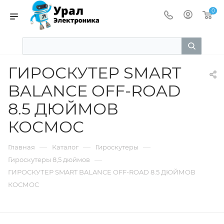
0
ГИРОСКУТЕР SMART
BALANCE OFF-ROAD
8.5 ДЮЙМОВ
КОСМОС
—
—
—
Главная
Каталог
Гироскутеры
—
Гироскутеры 8,5 дюймов
ГИРОСКУТЕР SMART BALANCE OFF-ROAD 8.5 ДЮЙМОВ
КОСМОС