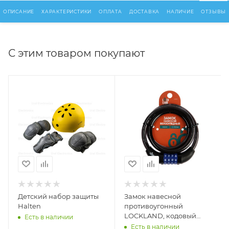
ОПИСАНИЕ
ХАРАКТЕРИСТИКИ
ОПЛАТА
ДОСТАВКА
НАЛИЧИЕ
ОТЗЫВЫ
С этим товаром покупают
Детский набор защиты
Замок навесной
Halten
противоугонный
LOCKLAND, кодовый
Есть в наличии
12х1000 мм
Есть в наличии