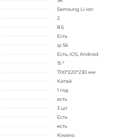
36
Samsung Li-ion
2
8.5
Есть
ip 56
Есть, iOS, Android
15 °
700*220*230 мм
Китай
1 год
есть
3 шт
Есть
есть
Kiwano