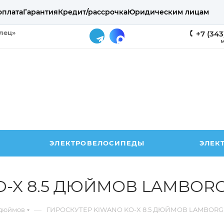
оплата
Гарантия
Кредит/рассрочка
Юридическим лицам
елец»
+7 (343
М
ЭЛЕКТРОВЕЛОСИПЕДЫ
ЭЛЕК
O-X 8.5 ДЮЙМОВ LAMBORG
—
 дюймов
ГИРОСКУТЕР KIWANO KO-X 8.5 ДЮЙМОВ LAMBORG