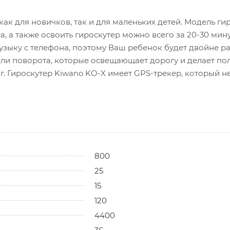
 как для новичков, так и для маленьких детей. Модель г
а, а также освоить гироскутер можно всего за 20-30 мин
узыку с телефона, поэтому Ваш ребенок будет двойне ра
ели поворота, которые освещающает дорогу и делает по
. Гироскутер Kiwano KO-X имеет GPS-трекер, который не
800
25
15
120
4400