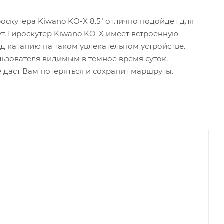
ироскутера Kiwano KO-X 8.5" отлично подойдет для
ут. Гироскутер Kiwano KO-X имеет встроенную
д катанию на таком увлекательном устройстве.
льзователя видимым в темное время суток.
 даст Вам потеряться и сохранит маршруты.