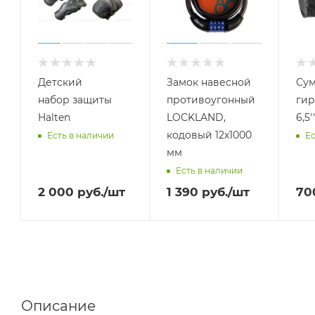
Детский
Замок навесной
Сум
набор защиты
противоугонный
гир
Halten
LOCKLAND,
6,5''
кодовый 12х1000
Есть в наличии
Ес
мм
Есть в наличии
2 000
руб.
/шт
1 390
руб.
/шт
70
Описание