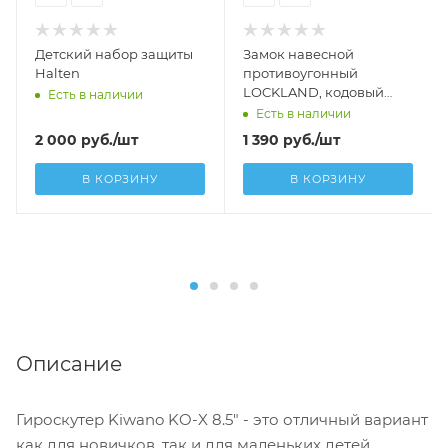
Детский набор защиты
Замок навесной
Halten
противоугонный
LOCKLAND, кодовый
Есть в наличии
12х1000 мм
Есть в наличии
2 000
руб.
/шт
1 390
руб.
/шт
В КОРЗИНУ
В КОРЗИНУ
Описание
Гироскутер Kiwano KO-X 8.5" - это отличный вариант
как для новичков, так и для маленьких детей.