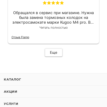
Обращался в сервис при магазине. Нужна
была замена тормозных колодок на
электросамокате марки Kugoo M4 pro. Всё
сделали в лучшем виде и в максимально
Читать полностью
короткий срок. Электросамокат на
гарантии, поэтому и обратился в этот
Отзыв Flamp
сервис. Езжу сейчас без проблем.
Еще
КАТАЛОГ
АКЦИИ
УСЛУГИ