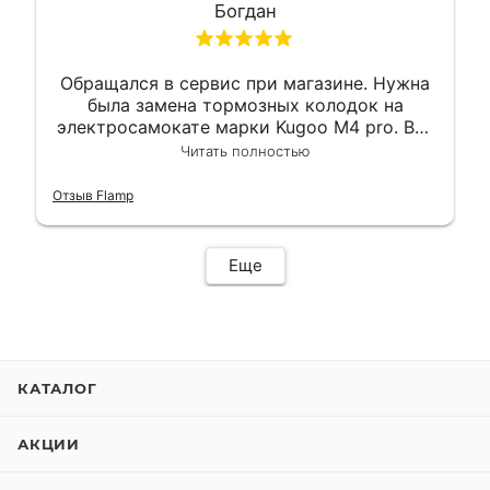
Богдан
Обращался в сервис при магазине. Нужна
была замена тормозных колодок на
электросамокате марки Kugoo M4 pro. Всё
сделали в лучшем виде и в максимально
Читать полностью
короткий срок. Электросамокат на
гарантии, поэтому и обратился в этот
Отзыв Flamp
сервис. Езжу сейчас без проблем.
Еще
КАТАЛОГ
АКЦИИ