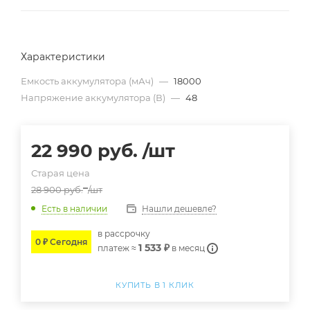
Характеристики
Емкость аккумулятора (мАч)
—
18000
Напряжение аккумулятора (В)
—
48
22 990
руб.
/шт
Старая цена
28 900
руб.
/шт
Нашли дешевле?
Есть в наличии
в расcрочку
0 ₽ Сегодня
1 533 ₽
платеж ≈
в месяц
КУПИТЬ В 1 КЛИК