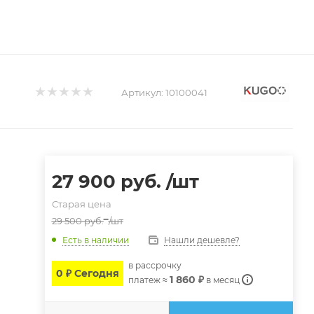
Артикул:
10100041
27 900
руб.
/шт
Старая цена
29 500
руб.
/шт
Нашли дешевле?
Есть в наличии
в расcрочку
0 ₽ Сегодня
1 860 ₽
платеж ≈
в месяц