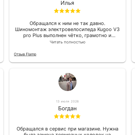
Илья
Обращался к ним не так давно.
Шиномонтаж электровелосипеда Kugoo V3
pro Plus выполнен чётко, грамотно и
квалифицированно. Всё сделано
Читать полностью
оперативно и в срок. Ну и взяли
приемлемо.
Отзыв Flamp
13 июля 2026
Богдан
Обращался в сервис при магазине. Нужна
была замена тормозных колодок на