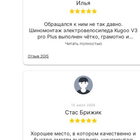
Илья
Обращался к ним не так давно.
Шиномонтаж электровелосипеда Kugoo V3
pro Plus выполнен чётко, грамотно и
квалифицированно. Всё сделано
Читать полностью
оперативно и в срок. Ну и взяли
приемлемо.
Отзыв 2GIS
15 июля 2026
Стас Брижик
Хорошее место, в котором качественно и
быстро смогли выполнить шиномонтаж