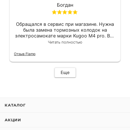
Богдан
Обращался в сервис при магазине. Нужна
была замена тормозных колодок на
электросамокате марки Kugoo M4 pro. Всё
сделали в лучшем виде и в максимально
Читать полностью
короткий срок. Электросамокат на
гарантии, поэтому и обратился в этот
Отзыв Flamp
сервис. Езжу сейчас без проблем.
Еще
КАТАЛОГ
АКЦИИ