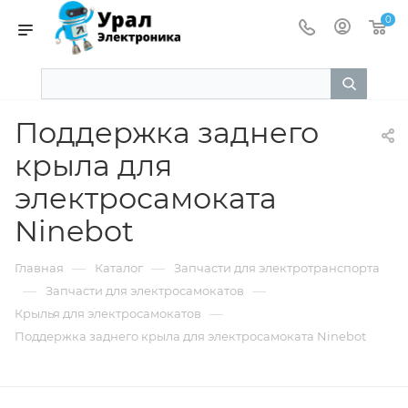
0
Поддержка заднего
крыла для
электросамоката
Ninebot
—
—
Главная
Каталог
Запчасти для электротранспорта
—
—
Запчасти для электросамокатов
—
Крылья для электросамокатов
Поддержка заднего крыла для электросамоката Ninebot