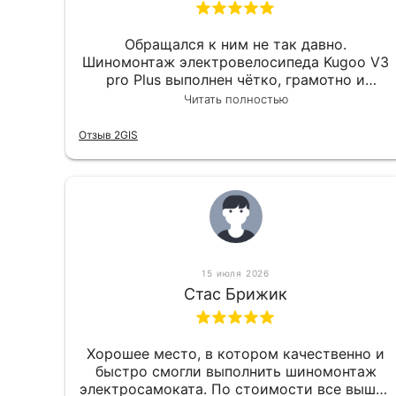
Обращался к ним не так давно.
Шиномонтаж электровелосипеда Kugoo V3
pro Plus выполнен чётко, грамотно и
квалифицированно. Всё сделано
Читать полностью
оперативно и в срок. Ну и взяли
приемлемо.
Отзыв 2GIS
15 июля 2026
Стас Брижик
Хорошее место, в котором качественно и
быстро смогли выполнить шиномонтаж
электросамоката. По стоимости все вышло