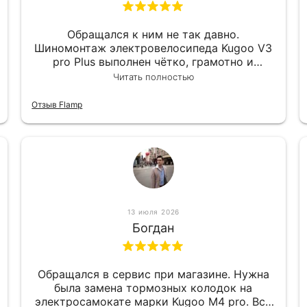
Обращался к ним не так давно.
Шиномонтаж электровелосипеда Kugoo V3
pro Plus выполнен чётко, грамотно и
квалифицированно. Всё сделано
Читать полностью
оперативно и в срок. Ну и взяли
приемлемо.
Отзыв Flamp
13 июля 2026
Богдан
Обращался в сервис при магазине. Нужна
была замена тормозных колодок на
электросамокате марки Kugoo M4 pro. Всё