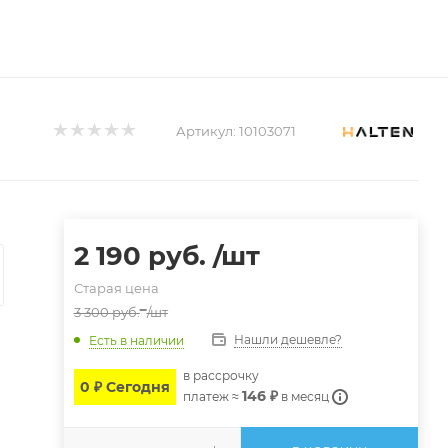
Артикул:
10103071
2 190
руб.
/шт
Старая цена
3 300
руб.
/шт
Нашли дешевле?
Есть в наличии
в расcрочку
0 ₽ Сегодня
146 ₽
платеж ≈
в месяц