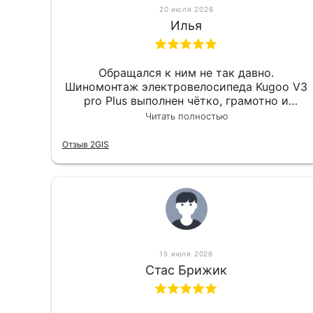
20 июля 2026
Илья
Обращался к ним не так давно.
Шиномонтаж электровелосипеда Kugoo V3
pro Plus выполнен чётко, грамотно и
квалифицированно. Всё сделано
Читать полностью
оперативно и в срок. Ну и взяли
приемлемо.
Отзыв 2GIS
15 июля 2026
Стас Брижик