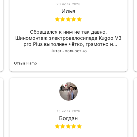
20 июля 2026
Илья
Обращался к ним не так давно.
Шиномонтаж электровелосипеда Kugoo V3
pro Plus выполнен чётко, грамотно и
квалифицированно. Всё сделано
Читать полностью
оперативно и в срок. Ну и взяли
приемлемо.
Отзыв Flamp
13 июля 2026
Богдан