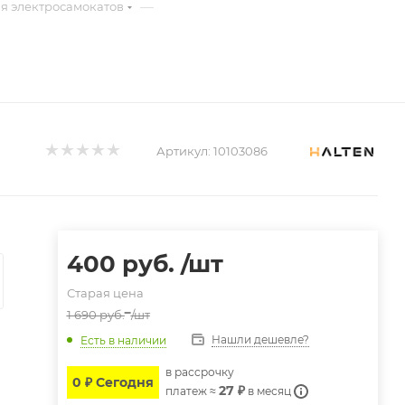
—
я электросамокатов
Артикул:
10103086
400
руб.
/шт
Старая цена
1 690
руб.
/шт
Нашли дешевле?
Есть в наличии
в расcрочку
0 ₽ Сегодня
27 ₽
платеж ≈
в месяц