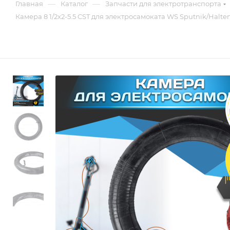
—
—
Главная
Каталог
Запчасти для электротранспорта
Камера 8 1/2x2-5.5 CST для электросамоката WS Sputnik/Halten