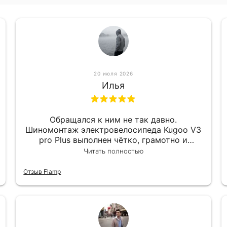
20 июля 2026
Илья
Обращался к ним не так давно.
Шиномонтаж электровелосипеда Kugoo V3
pro Plus выполнен чётко, грамотно и
квалифицированно. Всё сделано
Читать полностью
оперативно и в срок. Ну и взяли
приемлемо.
Отзыв Flamp