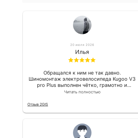
20 июля 2026
Илья
Обращался к ним не так давно.
Шиномонтаж электровелосипеда Kugoo V3
pro Plus выполнен чётко, грамотно и
квалифицированно. Всё сделано
Читать полностью
оперативно и в срок. Ну и взяли
приемлемо.
Отзыв 2GIS