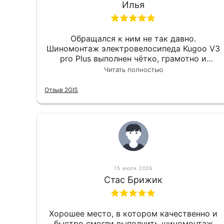
Илья
Обращался к ним не так давно.
Шиномонтаж электровелосипеда Kugoo V3
pro Plus выполнен чётко, грамотно и
квалифицированно. Всё сделано
Читать полностью
оперативно и в срок. Ну и взяли
приемлемо.
Отзыв 2GIS
15 июля 2026
Стас Брижик
Хорошее место, в котором качественно и
быстро смогли выполнить шиномонтаж