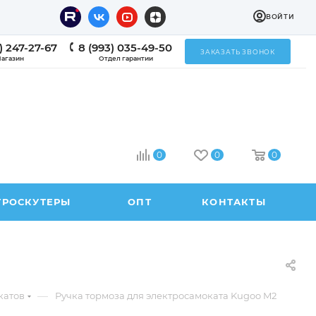
ВОЙТИ
) 247-27-67
8 (993) 035-49-50
ЗАКАЗАТЬ ЗВОНОК
агазин
Отдел гарантии
0
0
0
ТРОСКУТЕРЫ
ОПТ
КОНТАКТЫ
—
катов
Ручка тормоза для электросамоката Kugoo M2