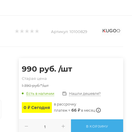
Артикул:
10100829
990
руб.
/шт
Старая цена
1 390
руб.
/шт
Нашли дешевле?
Есть в наличии
в расcрочку
0 ₽ Сегодня
66 ₽
платеж ≈
в месяц
В КОРЗИНУ