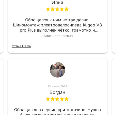
Илья
Обращался к ним не так давно.
Шиномонтаж электровелосипеда Kugoo V3
pro Plus выполнен чётко, грамотно и
квалифицированно. Всё сделано
Читать полностью
оперативно и в срок. Ну и взяли
приемлемо.
Отзыв Flamp
13 июля 2026
Богдан
Обращался в сервис при магазине. Нужна
была замена тормозных колодок на