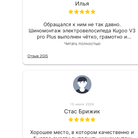
Илья
Обращался к ним не так давно.
Шиномонтаж электровелосипеда Kugoo V3
pro Plus выполнен чётко, грамотно и
квалифицированно. Всё сделано
Читать полностью
оперативно и в срок. Ну и взяли
приемлемо.
Отзыв 2GIS
15 июля 2026
Стас Брижик
Хорошее место, в котором качественно и