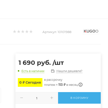
Артикул:
10101988
1 690
руб.
/шт
Нашли дешевле?
Есть в наличии
в расcрочку
0 ₽ Сегодня
113 ₽
платеж ≈
в месяц
В КОРЗИНУ