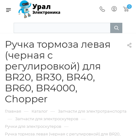
0
Ручка тормоза левая
(черная c
регулировкой) для
BR20, BR30, BR40,
BR60, BR4000,
Chopper
—
—
Главная
Каталог
Запчасти для электротранспорта
—
—
Запчасти для электроскутеров
—
Ручки для электроскутеров
Ручка тормоза левая (черная c регулировкой) для BR20,