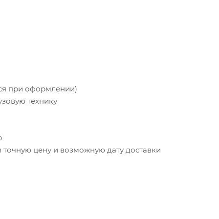
тся при оформлении)
узовую технику
о
точную цену и возможную дату доставки