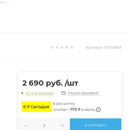
—
ров
Артикул:
10103849
2 690
руб.
/шт
Нашли дешевле?
Есть в наличии
в расcрочку
0 ₽ Сегодня
179 ₽
платеж ≈
в месяц
В КОРЗИНУ