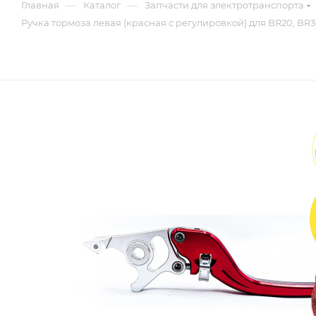
—
—
Главная
Каталог
Запчасти для электротранспорта
Ручка тормоза левая (красная c регулировкой) для BR20, BR