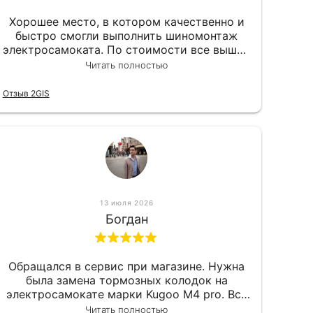
Хорошее место, в котором качественно и
быстро смогли выполнить шиномонтаж
электросамоката. По стоимости все вышло
вообще приемлемо хочу сказать. Так что
Читать полностью
могу порекомендовать.
Отзыв 2GIS
13 июля 2026
Богдан
Обращался в сервис при магазине. Нужна
была замена тормозных колодок на
электросамокате марки Kugoo M4 pro. Всё
сделали в лучшем виде и в максимально
Читать полностью