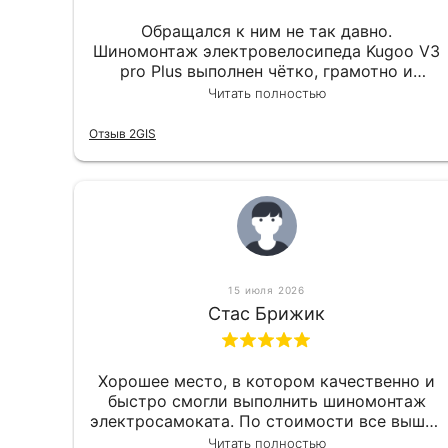
Обращался к ним не так давно.
Шиномонтаж электровелосипеда Kugoo V3
pro Plus выполнен чётко, грамотно и
квалифицированно. Всё сделано
Читать полностью
оперативно и в срок. Ну и взяли
приемлемо.
Отзыв 2GIS
15 июля 2026
Стас Брижик
Хорошее место, в котором качественно и
быстро смогли выполнить шиномонтаж
электросамоката. По стоимости все вышло
вообще приемлемо хочу сказать. Так что
Читать полностью