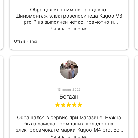
Обращался к ним не так давно.
Шиномонтаж электровелосипеда Kugoo V3
pro Plus выполнен чётко, грамотно и
квалифицированно. Всё сделано
Читать полностью
оперативно и в срок. Ну и взяли
приемлемо.
Отзыв Flamp
13 июля 2026
Богдан
Обращался в сервис при магазине. Нужна
была замена тормозных колодок на
электросамокате марки Kugoo M4 pro. Всё
сделали в лучшем виде и в максимально
Читать полностью